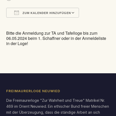
ZUM KALENDER HINZUFÜGEN
ICS herunterladen
Google Kalender
Bitte die Anmeldung zur TA und Tafelloge bis zum
06.05.2024 beim 1. Schaffner oder in der Anmeldeliste
in der Loge!
FREIMAURERLOGE NEUWIED
Die Freimaurerloge "Zur Wahrheit und Treue" Matrikel Nr.
469 im Orient Neuwied. Ein ethischer Bund freier Menschen
mit der Überzeugung, dass die ständige Arbeit an sich