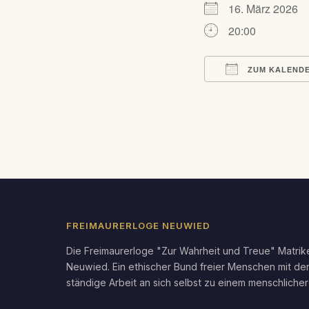
16. März 2026
20:00
ZUM KALENDE
ICS herunterlad
FREIMAURERLOGE NEUWIED
Die Freimaurerloge "Zur Wahrheit und Treue" Matrike
Neuwied. Ein ethischer Bund freier Menschen mit de
ständige Arbeit an sich selbst zu einem menschlicher