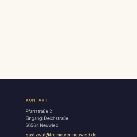
endar
Office 365
KONTAKT
Pfarrstraße 2
Eingang: Deichstraße
56564 Neuwied
gast.zwut@freimaurer-neuwied.de