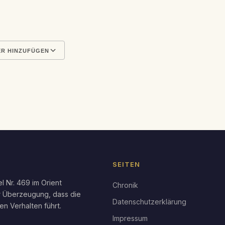
R HINZUFÜGEN
en
Google Kalender
iCal
SEITEN
l Nr. 469 im Orient
Chronik
r Überzeugung, dass die
Datenschutzerklärung
en Verhalten führt.
Impressum