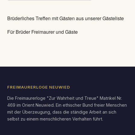
ICS herunterladen
Google Kalender
Brüderliches Treffen mit Gästen aus unserer Gästeliste
Für Brüder Freimaurer und Gäste
FREIMAURERLOGE NEUWIED
Die Freimaurerloge "Zur Wahrheit und Treue" Matrikel Nr.
469 im Orient Neuwied. Ein ethischer Bund freier Menschen
mit der Überzeugung, dass die ständige Arbeit an sich
selbst zu einem menschlicheren Verhalten führt.