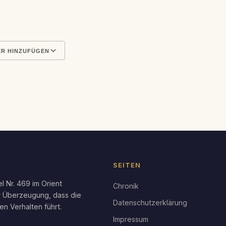
R HINZUFÜGEN
en
Google Kalender
iCal
SEITEN
l Nr. 469 im Orient
Chronik
r Überzeugung, dass die
Datenschutzerklärung
en Verhalten führt.
Impressum