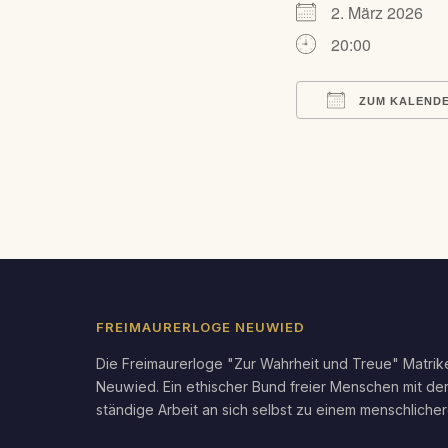
2. März 2026
20:00
ZUM KALENDE
ICS herunterlad
FREIMAURERLOGE NEUWIED
Die Freimaurerloge "Zur Wahrheit und Treue" Matrike
Neuwied. Ein ethischer Bund freier Menschen mit de
ständige Arbeit an sich selbst zu einem menschlicher