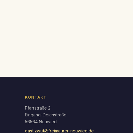
endar
Office 365
KONTAKT
Pfarrstraße 2
Eingang: Deichstraße
56564 Neuwied
gast.zwut@freimaurer-neuwied.de