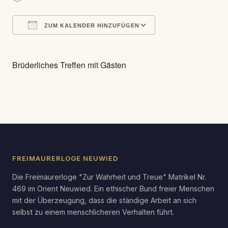
ZUM KALENDER HINZUFÜGEN
ICS herunterladen
Google Kalender
Brüderliches Treffen mit Gästen
FREIMAURERLOGE NEUWIED
Die Freimaurerloge "Zur Wahrheit und Treue" Matrikel Nr.
469 im Orient Neuwied. Ein ethischer Bund freier Menschen
mit der Überzeugung, dass die ständige Arbeit an sich
selbst zu einem menschlicheren Verhalten führt.