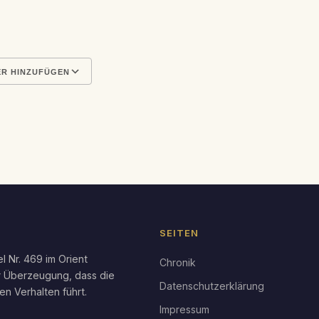
26
R HINZUFÜGEN
en
Google Kalender
iCal
SEITEN
l Nr. 469 im Orient
Chronik
r Überzeugung, dass die
Datenschutzerklärung
en Verhalten führt.
Impressum