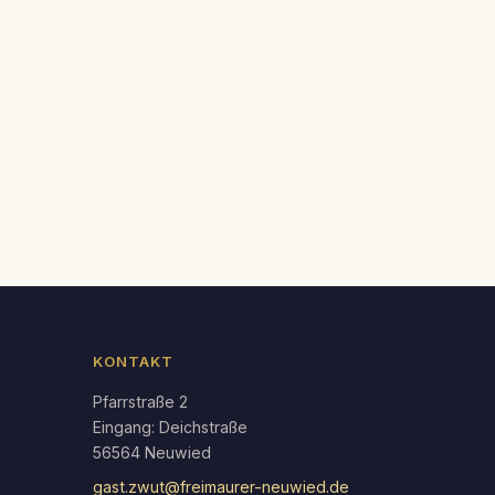
endar
Office 365
KONTAKT
Pfarrstraße 2
Eingang: Deichstraße
56564 Neuwied
gast.zwut@freimaurer-neuwied.de