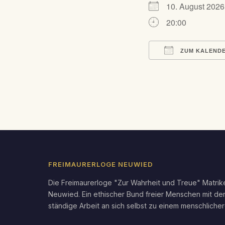
10. August 20
20:00
ZUM KALENDE
ICS herunterlad
FREIMAURERLOGE NEUWIED
Die Freimaurerloge "Zur Wahrheit und Treue" Matrike
Neuwied. Ein ethischer Bund freier Menschen mit de
ständige Arbeit an sich selbst zu einem menschlicher