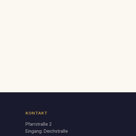
endar
Office 365
KONTAKT
Pfarrstraße 2
Eingang: Deichstraße