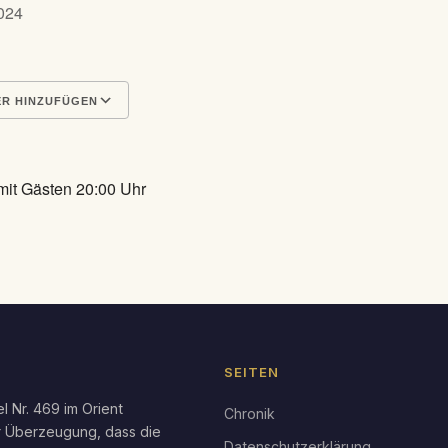
 2024
R HINZUFÜGEN
en
Google Kalender
iCal
 mit Gästen 20:00 Uhr
SEITEN
l Nr. 469 im Orient
Chronik
r Überzeugung, dass die
Datenschutzerklärung