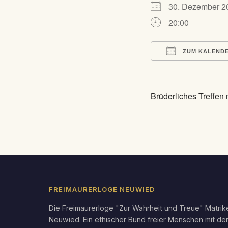
30. Dezember
20:00
ZUM KALENDE
ICS herunterlad
Brüderliches Treffen
FREIMAURERLOGE NEUWIED
Die Freimaurerloge "Zur Wahrheit und Treue" Matrike
Neuwied. Ein ethischer Bund freier Menschen mit de