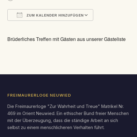
ZUM KALENDER HINZUFÜGEN
ICS herunterladen
Google Kalender
Brüderliches Treffen mit Gästen aus unserer Gästeliste
FREIMAURERLOGE NEUWIED
Die Freimaurerloge "Zur Wahrheit und Treue" Matrikel Nr.
469 im Orient Neuwied. Ein ethischer Bund freier Menschen
mit der Überzeugung, dass die ständige Arbeit an sich
selbst zu einem menschlicheren Verhalten führt.